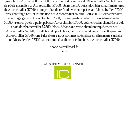
granule sur Abreschviller 57560, recherche fuite eau près de Abreschviller 57560, Pose
de pôele granulés sur Abreschviller 57560, Bainville SA votre plombier chauffagiste près
de Abreschviller 57560, changer chaudiere fioul avec entreprise sur Abreschviller 57560,
prix chauffage bois et instalaltion sur Abreschviller 57560, Bainville SA dépanne votre
chauffage gaz sur Abreschviller 57560, trouver poele a pellet prix sur Abreschviller
57560, trouver poele a pellet prix sur Abreschviller 57560, coût entretien chaudière à bois
à coté de Abreschviller 57560, Nous dépannons votre chaudiere rapidement sur
Abreschviller 57560, Installation de poele bois, entrprien maintenance et nettoyage sur
Abreschviller 57560, une fuite d'eau ? nous sommes spécialiste en dépannage sanitaire
sur Abreschviller 57560, acheter une chaudiere bois buche sur Abreschviller 57560,
www.bainvillesarl.fr
Siret
©
INTERMÉDIA CONSEIL