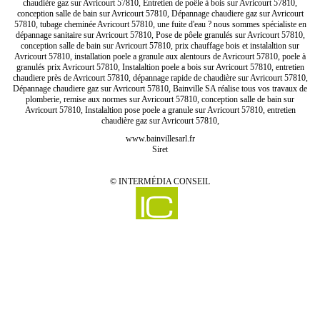
chaudière gaz sur Avricourt 57810, Entretien de poêle à bois sur Avricourt 57810,
conception salle de bain sur Avricourt 57810, Dépannage chaudiere gaz sur Avricourt
57810, tubage cheminée Avricourt 57810, une fuite d'eau ? nous sommes spécialiste en
dépannage sanitaire sur Avricourt 57810, Pose de pôele granulés sur Avricourt 57810,
conception salle de bain sur Avricourt 57810, prix chauffage bois et instalaltion sur
Avricourt 57810, installation poele a granule aux alentours de Avricourt 57810, poele à
granulés prix Avricourt 57810, Instalaltion poele a bois sur Avricourt 57810, entretien
chaudiere près de Avricourt 57810, dépannage rapide de chaudière sur Avricourt 57810,
Dépannage chaudiere gaz sur Avricourt 57810, Bainville SA réalise tous vos travaux de
plomberie, remise aux normes sur Avricourt 57810, conception salle de bain sur
Avricourt 57810, Instalaltion pose poele a granule sur Avricourt 57810, entretien
chaudière gaz sur Avricourt 57810,
www.bainvillesarl.fr
Siret
©
INTERMÉDIA CONSEIL