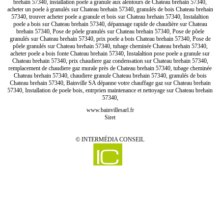
brehain 57340, installation poele a granule aux alentours de Chateau brehain 57340,
acheter un poele à granulés sur Chateau brehain 57340, granulés de bois Chateau brehain
57340, trouver acheter poele a granule et bois sur Chateau brehain 57340, Instalaltion
poele a bois sur Chateau brehain 57340, dépannage rapide de chaudière sur Chateau
brehain 57340, Pose de pôele granulés sur Chateau brehain 57340, Pose de pôele
granulés sur Chateau brehain 57340, prix poele a bois Chateau brehain 57340, Pose de
pôele granulés sur Chateau brehain 57340, tubage cheminée Chateau brehain 57340,
acheter poele a bois fonte Chateau brehain 57340, Instalaltion pose poele a granule sur
Chateau brehain 57340, prix chaudiere gaz condensation sur Chateau brehain 57340,
remplacement de chaudiere gaz murale près de Chateau brehain 57340, tubage cheminée
Chateau brehain 57340, chaudiere granule Chateau brehain 57340, granulés de bois
Chateau brehain 57340, Bainville SA dépanne votre chauffage gaz sur Chateau brehain
57340, Installation de poele bois, entrprien maintenance et nettoyage sur Chateau brehain
57340,
www.bainvillesarl.fr
Siret
©
INTERMÉDIA CONSEIL