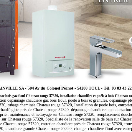
INVILLE SA - 504 Av du Colonel Péchot - 54200 TOUL - Tél. 03 83 43 22
ste bois gaz fioul Chateau rouge 57320, installation chaudière et poêle à bois Chateau r
ation dépannage chaudière gaz bois fioul, poêle à bois et granulés, dépannage p
0, tubage cheminée Chateau rouge 57320, Installation de poele bois, entrprie
chauffagiste près de Chateau rouge 57320, dépannage chaudiere a condensation 
trprien maintenance et nettoyage sur Chateau rouge 57320, remplacement douche
ur Chateau rouge 57320, Spécialiste de la rénovation salle de bain sur Chateau
e Chateau rouge 57320, entretien chaudiere près de Chateau rouge 57320, trouv
, chaudiere granule Chateau rouge 57320, changer chaudiere fioul avec entrep