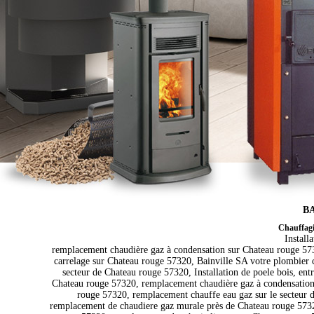
BA
Chauffagi
Install
remplacement chaudière gaz à condensation sur Chateau rouge 5732
carrelage sur Chateau rouge 57320, Bainville SA votre plombier 
secteur de Chateau rouge 57320, Installation de poele bois, en
Chateau rouge 57320, remplacement chaudière gaz à condensation s
rouge 57320, remplacement chauffe eau gaz sur le secteur d
remplacement de chaudiere gaz murale près de Chateau rouge 57320