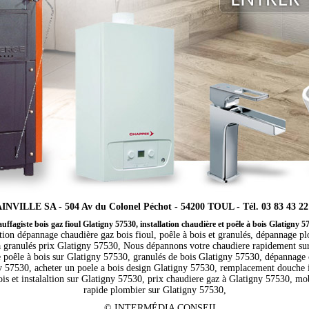
INVILLE SA - 504 Av du Colonel Péchot - 54200 TOUL - Tél. 03 83 43 22
uffagiste bois gaz fioul Glatigny 57530, installation chaudière et poêle à bois Glatigny 5
ation dépannage chaudière gaz bois fioul, poêle à bois et granulés, dépannage p
 à granulés prix Glatigny 57530, Nous dépannons votre chaudiere rapidement sur 
e poêle à bois sur Glatigny 57530, granulés de bois Glatigny 57530, dépannage 
 57530, acheter un poele a bois design Glatigny 57530, remplacement douche i
s et instalaltion sur Glatigny 57530, prix chaudiere gaz à Glatigny 57530, mobi
rapide plombier sur Glatigny 57530,
©
INTERMÉDIA CONSEIL