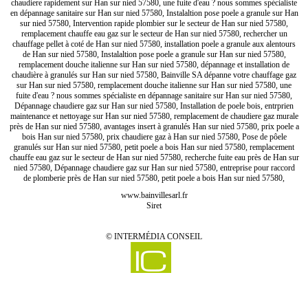
chaudiere rapidement sur Han sur nied 57580, une fuite d'eau ? nous sommes spécialiste
en dépannage sanitaire sur Han sur nied 57580, Instalaltion pose poele a granule sur Han
sur nied 57580, Intervention rapide plombier sur le secteur de Han sur nied 57580,
remplacement chauffe eau gaz sur le secteur de Han sur nied 57580, rechercher un
chauffage pellet à coté de Han sur nied 57580, installation poele a granule aux alentours
de Han sur nied 57580, Instalaltion pose poele a granule sur Han sur nied 57580,
remplacement douche italienne sur Han sur nied 57580, dépannage et installation de
chaudière à granulés sur Han sur nied 57580, Bainville SA dépanne votre chauffage gaz
sur Han sur nied 57580, remplacement douche italienne sur Han sur nied 57580, une
fuite d'eau ? nous sommes spécialiste en dépannage sanitaire sur Han sur nied 57580,
Dépannage chaudiere gaz sur Han sur nied 57580, Installation de poele bois, entrprien
maintenance et nettoyage sur Han sur nied 57580, remplacement de chaudiere gaz murale
près de Han sur nied 57580, avantages insert à granulés Han sur nied 57580, prix poele a
bois Han sur nied 57580, prix chaudiere gaz à Han sur nied 57580, Pose de pôele
granulés sur Han sur nied 57580, petit poele a bois Han sur nied 57580, remplacement
chauffe eau gaz sur le secteur de Han sur nied 57580, recherche fuite eau près de Han sur
nied 57580, Dépannage chaudiere gaz sur Han sur nied 57580, entreprise pour raccord
de plomberie près de Han sur nied 57580, petit poele a bois Han sur nied 57580,
www.bainvillesarl.fr
Siret
©
INTERMÉDIA CONSEIL