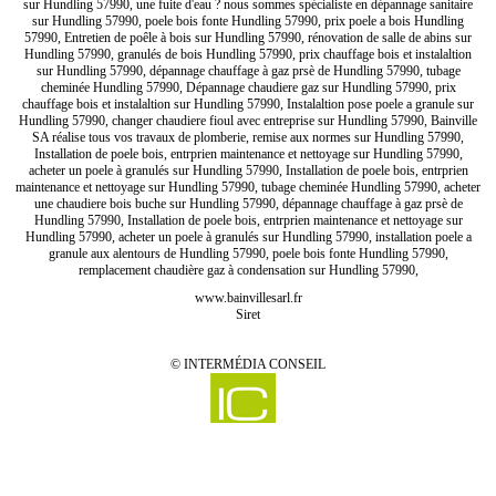
sur Hundling 57990, une fuite d'eau ? nous sommes spécialiste en dépannage sanitaire
sur Hundling 57990, poele bois fonte Hundling 57990, prix poele a bois Hundling
57990, Entretien de poêle à bois sur Hundling 57990, rénovation de salle de abins sur
Hundling 57990, granulés de bois Hundling 57990, prix chauffage bois et instalaltion
sur Hundling 57990, dépannage chauffage à gaz prsè de Hundling 57990, tubage
cheminée Hundling 57990, Dépannage chaudiere gaz sur Hundling 57990, prix
chauffage bois et instalaltion sur Hundling 57990, Instalaltion pose poele a granule sur
Hundling 57990, changer chaudiere fioul avec entreprise sur Hundling 57990, Bainville
SA réalise tous vos travaux de plomberie, remise aux normes sur Hundling 57990,
Installation de poele bois, entrprien maintenance et nettoyage sur Hundling 57990,
acheter un poele à granulés sur Hundling 57990, Installation de poele bois, entrprien
maintenance et nettoyage sur Hundling 57990, tubage cheminée Hundling 57990, acheter
une chaudiere bois buche sur Hundling 57990, dépannage chauffage à gaz prsè de
Hundling 57990, Installation de poele bois, entrprien maintenance et nettoyage sur
Hundling 57990, acheter un poele à granulés sur Hundling 57990, installation poele a
granule aux alentours de Hundling 57990, poele bois fonte Hundling 57990,
remplacement chaudière gaz à condensation sur Hundling 57990,
www.bainvillesarl.fr
Siret
©
INTERMÉDIA CONSEIL