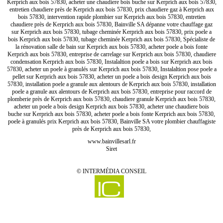
Kerprich aux bois 57830, acheter une chaudiere bois buche sur Kerprich aux bois 57830,
entretien chaudiere près de Kerprich aux bois 57830, prix chaudiere gaz à Kerprich aux
bois 57830, intervention rapide plombier sur Kerprich aux bois 57830, entretien
chaudiere près de Kerprich aux bois 57830, Bainville SA dépanne votre chauffage gaz
sur Kerprich aux bois 57830, tubage cheminée Kerprich aux bois 57830, prix poele a
bois Kerprich aux bois 57830, tubage cheminée Kerprich aux bois 57830, Spécialiste de
la rénovation salle de bain sur Kerprich aux bois 57830, acheter poele a bois fonte
Kerprich aux bois 57830, entreprise de carrelage sur Kerprich aux bois 57830, chaudiere
condensation Kerprich aux bois 57830, Instalaltion poele a bois sur Kerprich aux bois
57830, acheter un poele à granulés sur Kerprich aux bois 57830, Instalaltion pose poele a
pellet sur Kerprich aux bois 57830, acheter un poele a bois design Kerprich aux bois
57830, installation poele a granule aux alentours de Kerprich aux bois 57830, installation
poele a granule aux alentours de Kerprich aux bois 57830, entreprise pour raccord de
plomberie près de Kerprich aux bois 57830, chaudiere granule Kerprich aux bois 57830,
acheter un poele a bois design Kerprich aux bois 57830, acheter une chaudiere bois
buche sur Kerprich aux bois 57830, acheter poele a bois fonte Kerprich aux bois 57830,
poele à granulés prix Kerprich aux bois 57830, Bainville SA votre plombier chauffagiste
près de Kerprich aux bois 57830,
www.bainvillesarl.fr
Siret
©
INTERMÉDIA CONSEIL