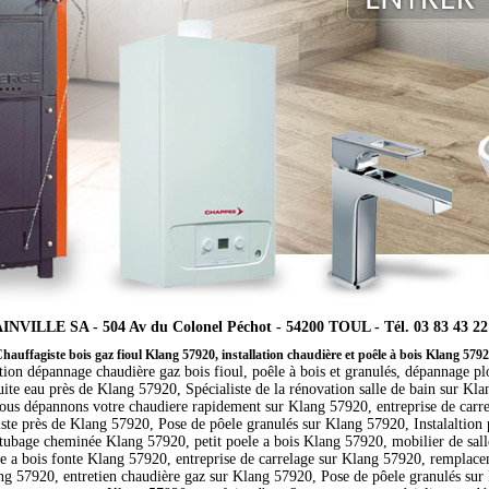
INVILLE SA - 504 Av du Colonel Péchot - 54200 TOUL - Tél. 03 83 43 22
hauffagiste bois gaz fioul Klang 57920, installation chaudière et poêle à bois Klang 579
ation dépannage chaudière gaz bois fioul, poêle à bois et granulés, dépannage p
fuite eau près de Klang 57920, Spécialiste de la rénovation salle de bain sur Kl
ous dépannons votre chaudiere rapidement sur Klang 57920, entreprise de carre
te près de Klang 57920, Pose de pôele granulés sur Klang 57920, Instalaltion 
 tubage cheminée Klang 57920, petit poele a bois Klang 57920, mobilier de sal
 a bois fonte Klang 57920, entreprise de carrelage sur Klang 57920, remplace
ang 57920, entretien chaudière gaz sur Klang 57920, Pose de pôele granulés sur