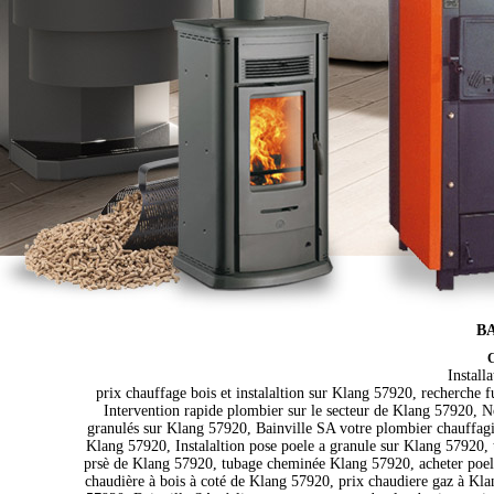
BA
C
Install
prix chauffage bois et instalaltion sur Klang 57920, recherche 
Intervention rapide plombier sur le secteur de Klang 57920, N
granulés sur Klang 57920, Bainville SA votre plombier chauffagis
Klang 57920, Instalaltion pose poele a granule sur Klang 57920,
prsè de Klang 57920, tubage cheminée Klang 57920, acheter poele
chaudière à bois à coté de Klang 57920, prix chaudiere gaz à Kl