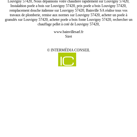
Louvigny 57420, Nous dépannons votre chaudiere rapidement sur Louvigny 57420,
Instalaltion poele a bois sur Louvigny 57420, prix poele a bois Louvigny 57420,
remplacement douche italienne sur Louvigny 57420, Bainville SA réalise tous vos
travaux de plomberie, remise aux normes sur Louvigny 57420, acheter un poele à
granulés sur Louvigny 57420, acheter poele a bois fonte Louvigny 57420, rechercher un
chauffage pellet à coté de Louvigny 57420,
www.bainvillesarl.fr
Siret
©
INTERMÉDIA CONSEIL