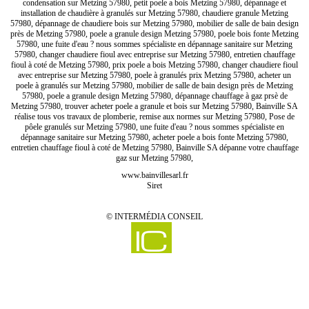
condensation sur Metzing 57980, petit poele a bois Metzing 57980, dépannage et
installation de chaudière à granulés sur Metzing 57980, chaudiere granule Metzing
57980, dépannage de chaudiere bois sur Metzing 57980, mobilier de salle de bain design
près de Metzing 57980, poele a granule design Metzing 57980, poele bois fonte Metzing
57980, une fuite d'eau ? nous sommes spécialiste en dépannage sanitaire sur Metzing
57980, changer chaudiere fioul avec entreprise sur Metzing 57980, entretien chauffage
fioul à coté de Metzing 57980, prix poele a bois Metzing 57980, changer chaudiere fioul
avec entreprise sur Metzing 57980, poele à granulés prix Metzing 57980, acheter un
poele à granulés sur Metzing 57980, mobilier de salle de bain design près de Metzing
57980, poele a granule design Metzing 57980, dépannage chauffage à gaz prsè de
Metzing 57980, trouver acheter poele a granule et bois sur Metzing 57980, Bainville SA
réalise tous vos travaux de plomberie, remise aux normes sur Metzing 57980, Pose de
pôele granulés sur Metzing 57980, une fuite d'eau ? nous sommes spécialiste en
dépannage sanitaire sur Metzing 57980, acheter poele a bois fonte Metzing 57980,
entretien chauffage fioul à coté de Metzing 57980, Bainville SA dépanne votre chauffage
gaz sur Metzing 57980,
www.bainvillesarl.fr
Siret
©
INTERMÉDIA CONSEIL