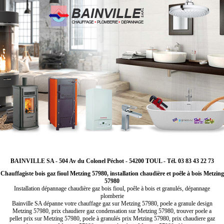
BAINVILLE SA - 504 Av du Colonel Péchot - 54200 TOUL - Tél. 03 83 43 22 73
Chauffagiste bois gaz fioul Metzing 57980, installation chaudière et poêle à bois Metzing
57980
Installation dépannage chaudière gaz bois fioul, poêle à bois et granulés, dépannage
plomberie
Bainville SA dépanne votre chauffage gaz sur Metzing 57980, poele a granule design
Metzing 57980, prix chaudiere gaz condensation sur Metzing 57980, trouver poele a
pellet prix sur Metzing 57980, poele à granulés prix Metzing 57980, prix chaudiere gaz