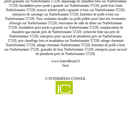
pôele granulés sur Narbefontaine 57220, dépannage de chaudiere bois sur Narbefontaine
57220, Instalaltion pose poele a granule sur Narbefontaine 57220, poele bois fonte
Narbefontaine 57220, trouver acheter poele a granule et bois sur Narbefontaine 57220,
entreprise de carrelage sur Narbefontaine 57220, Entretien de poêle à bois sur
Narbefontaine 57220, Vous souhiatez installer un poêle pellets pour faire des économies
d'énergie sur Narbefontaine 57220, rénovation de salle de abins sur Narbefontaine
57220, Instalaltion pose poele a granule sur Narbefontaine 57220, remplacement de
chaudiere gaz murale près de Narbefontaine 57220, recherche fuite eau près de
Narbefontaine 57220, entreprise pour raccord de plomberie près de Narbefontaine
57220, prix chauffage bois et instalaltion sur Narbefontaine 57220, tubage cheminée
Narbefontaine 57220, tubage cheminée Narbefontaine 57220, Entretien de poêle à bois
sur Narbefontaine 57220, granulés de bois Narbefontaine 57220, entreprise pour raccord
de plomberie près de Narbefontaine 57220,
www.bainvillesarl.fr
Siret
©
INTERMÉDIA CONSEIL