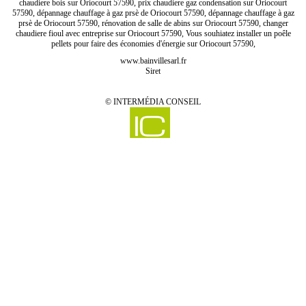
chaudiere bois sur Oriocourt 57590, prix chaudiere gaz condensation sur Oriocourt
57590, dépannage chauffage à gaz prsè de Oriocourt 57590, dépannage chauffage à gaz
prsè de Oriocourt 57590, rénovation de salle de abins sur Oriocourt 57590, changer
chaudiere fioul avec entreprise sur Oriocourt 57590, Vous souhiatez installer un poêle
pellets pour faire des économies d'énergie sur Oriocourt 57590,
www.bainvillesarl.fr
Siret
©
INTERMÉDIA CONSEIL