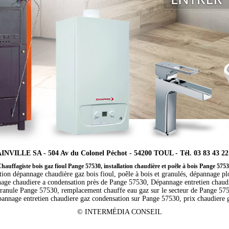
INVILLE SA - 504 Av du Colonel Péchot - 54200 TOUL - Tél. 03 83 43 22
hauffagiste bois gaz fioul Pange 57530, installation chaudière et poêle à bois Pange 575
ation dépannage chaudière gaz bois fioul, poêle à bois et granulés, dépannage p
nnage chaudiere a condensation près de Pange 57530, Dépannage entretien chaudi
granule Pange 57530, remplacement chauffe eau gaz sur le secteur de Pange 575
annage entretien chaudiere gaz condensation sur Pange 57530, prix chaudiere g
©
INTERMÉDIA CONSEIL