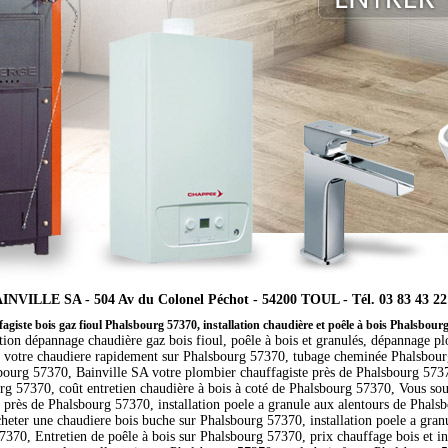
INVILLE SA - 504 Av du Colonel Péchot - 54200 TOUL - Tél. 03 83 43 22
agiste bois gaz fioul Phalsbourg 57370, installation chaudière et poêle à bois Phalsbour
ation dépannage chaudière gaz bois fioul, poêle à bois et granulés, dépannage p
 votre chaudiere rapidement sur Phalsbourg 57370, tubage cheminée Phalsbourg
bourg 57370, Bainville SA votre plombier chauffagiste près de Phalsbourg 57370
rg 57370, coût entretien chaudière à bois à coté de Phalsbourg 57370, Vous souh
 près de Phalsbourg 57370, installation poele a granule aux alentours de Phal
cheter une chaudiere bois buche sur Phalsbourg 57370, installation poele a gran
7370, Entretien de poêle à bois sur Phalsbourg 57370, prix chauffage bois et in