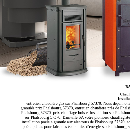
BA
Chauff
Install
entretien chaudière gaz sur Phalsbourg 57370, Nous dépannons
granulés prix Phalsbourg 57370, entretien chaudiere près de Phals
Phalsbourg 57370, prix chauffage bois et instalaltion sur Phalsbou
sur Phalsbourg 57370, Bainville SA votre plombier chauffagiste
installation poele a granule aux alentours de Phalsbourg 57370, a
poêle pellets pour faire des économies d'énergie sur Phalsbourg 5