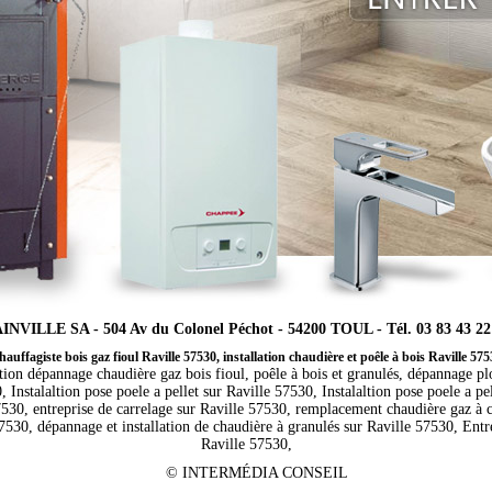
INVILLE SA - 504 Av du Colonel Péchot - 54200 TOUL - Tél. 03 83 43 22
auffagiste bois gaz fioul Raville 57530, installation chaudière et poêle à bois Raville 57
ation dépannage chaudière gaz bois fioul, poêle à bois et granulés, dépannage p
 Instalaltion pose poele a pellet sur Raville 57530, Instalaltion pose poele a pel
57530, entreprise de carrelage sur Raville 57530, remplacement chaudière gaz à
57530, dépannage et installation de chaudière à granulés sur Raville 57530, Entre
Raville 57530,
©
INTERMÉDIA CONSEIL