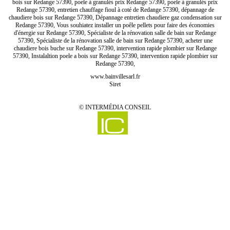
bois sur Redange 57390, poele à granulés prix Redange 57390, poele à granulés prix
Redange 57390, entretien chauffage fioul à coté de Redange 57390, dépannage de
chaudiere bois sur Redange 57390, Dépannage entretien chaudiere gaz condensation sur
Redange 57390, Vous souhiatez installer un poêle pellets pour faire des économies
d'énergie sur Redange 57390, Spécialiste de la rénovation salle de bain sur Redange
57390, Spécialiste de la rénovation salle de bain sur Redange 57390, acheter une
chaudiere bois buche sur Redange 57390, intervention rapide plombier sur Redange
57390, Instalaltion poele a bois sur Redange 57390, intervention rapide plombier sur
Redange 57390,
www.bainvillesarl.fr
Siret
©
INTERMÉDIA CONSEIL