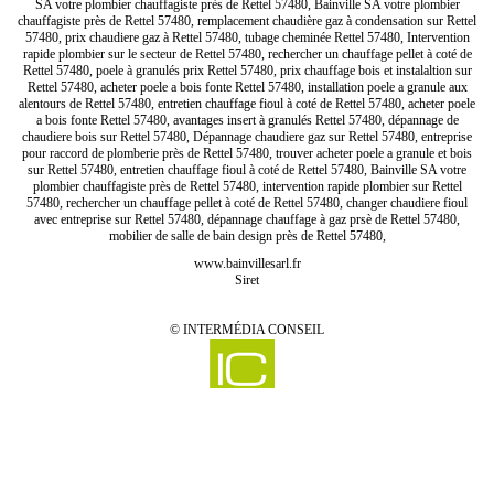
SA votre plombier chauffagiste près de Rettel 57480, Bainville SA votre plombier
chauffagiste près de Rettel 57480, remplacement chaudière gaz à condensation sur Rettel
57480, prix chaudiere gaz à Rettel 57480, tubage cheminée Rettel 57480, Intervention
rapide plombier sur le secteur de Rettel 57480, rechercher un chauffage pellet à coté de
Rettel 57480, poele à granulés prix Rettel 57480, prix chauffage bois et instalaltion sur
Rettel 57480, acheter poele a bois fonte Rettel 57480, installation poele a granule aux
alentours de Rettel 57480, entretien chauffage fioul à coté de Rettel 57480, acheter poele
a bois fonte Rettel 57480, avantages insert à granulés Rettel 57480, dépannage de
chaudiere bois sur Rettel 57480, Dépannage chaudiere gaz sur Rettel 57480, entreprise
pour raccord de plomberie près de Rettel 57480, trouver acheter poele a granule et bois
sur Rettel 57480, entretien chauffage fioul à coté de Rettel 57480, Bainville SA votre
plombier chauffagiste près de Rettel 57480, intervention rapide plombier sur Rettel
57480, rechercher un chauffage pellet à coté de Rettel 57480, changer chaudiere fioul
avec entreprise sur Rettel 57480, dépannage chauffage à gaz prsè de Rettel 57480,
mobilier de salle de bain design près de Rettel 57480,
www.bainvillesarl.fr
Siret
©
INTERMÉDIA CONSEIL