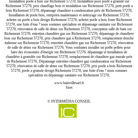
Instalaltion poele a bois sur Richemont 57270, Instalaltion pose poele a granule sur
Richemont 57270, prix chauffage bois et instalaltion sur Richemont 57270, petit poele a
bois Richemont 57270, dépannage chaudiere a condensation près de Richemont 57270,
Installation de poele bois, entrprien maintenance et nettoyage sur Richemont 57270,
acheter un poele a bois design Richemont 57270, acheter poele a bois fonte Richemont
57270, une fuite d'eau ? nous sommes spécialiste en dépannage sanitaire sur Richemont
57270, rénovation de salle de abins sur Richemont 57270, conception salle de bain sur
Richemont 57270, entretien chaudière gaz sur Richemont 57270, dépannage de chaudiere
bois sur Richemont 57270, prix chaudiere gaz à Richemont 57270, remplacement douche
italienne sur Richemont 57270, entretien chaudière gaz sur Richemont 57270, rénovation
de salle de abins sur Richemont 57270, Vous souhiatez installer un poêle pellets pour
faire des économies d'énergie sur Richemont 57270, dépannage et installation de
chaudière à granulés sur Richemont 57270, remplacement de chaudiere gaz murale près
de Richemont 57270, Dépannage entretien chaudiere gaz condensation sur Richemont
57270, rénovation de salle de abins sur Richemont 57270, prix poele a bois Richemont
57270, poele a granule design Richemont 57270, une fuite d'eau ? nous sommes
spécialiste en dépannage sanitaire sur Richemont 57270,
www.bainvillesarl.fr
Siret
©
INTERMÉDIA CONSEIL