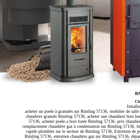
BA
Cha
Install
acheter un poele à granulés sur Rimling 57136, mobilier de sall
chaudiere granule Rimling 57136, acheter une chaudiere bois bu
57136, acheter poele a bois fonte Rimling 57136, prix chaudie
remplacement chaudière gaz à condensation sur Rimling 57136, Inst
rapide plombier sur le secteur de Rimling 57136, Entretien de po
Rimling 57136, entretien chaudière gaz sur Rimling 57136, dépan