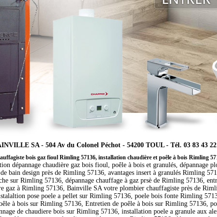
INVILLE SA - 504 Av du Colonel Péchot - 54200 TOUL - Tél. 03 83 43 22
uffagiste bois gaz fioul Rimling 57136, installation chaudière et poêle à bois Rimling 5
ation dépannage chaudière gaz bois fioul, poêle à bois et granulés, dépannage p
e de bain design près de Rimling 57136, avantages insert à granulés Rimling 57
che sur Rimling 57136, dépannage chauffage à gaz prsè de Rimling 57136, entr
re gaz à Rimling 57136, Bainville SA votre plombier chauffagiste près de Rim
alaltion pose poele a pellet sur Rimling 57136, poele bois fonte Rimling 5713
êle à bois sur Rimling 57136, Entretien de poêle à bois sur Rimling 57136, poe
nage de chaudiere bois sur Rimling 57136, installation poele a granule aux ale