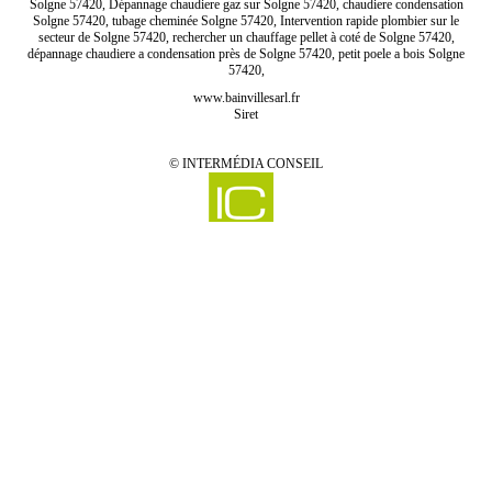
Solgne 57420, Dépannage chaudiere gaz sur Solgne 57420, chaudiere condensation
Solgne 57420, tubage cheminée Solgne 57420, Intervention rapide plombier sur le
secteur de Solgne 57420, rechercher un chauffage pellet à coté de Solgne 57420,
dépannage chaudiere a condensation près de Solgne 57420, petit poele a bois Solgne
57420,
www.bainvillesarl.fr
Siret
©
INTERMÉDIA CONSEIL