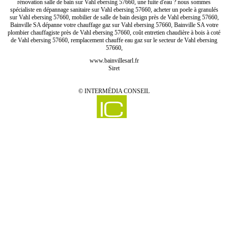
rénovation salle de bain sur Vahl ebersing 57660, une fuite d'eau ? nous sommes
spécialiste en dépannage sanitaire sur Vahl ebersing 57660, acheter un poele à granulés
sur Vahl ebersing 57660, mobilier de salle de bain design près de Vahl ebersing 57660,
Bainville SA dépanne votre chauffage gaz sur Vahl ebersing 57660, Bainville SA votre
plombier chauffagiste près de Vahl ebersing 57660, coût entretien chaudière à bois à coté
de Vahl ebersing 57660, remplacement chauffe eau gaz sur le secteur de Vahl ebersing
57660,
www.bainvillesarl.fr
Siret
©
INTERMÉDIA CONSEIL