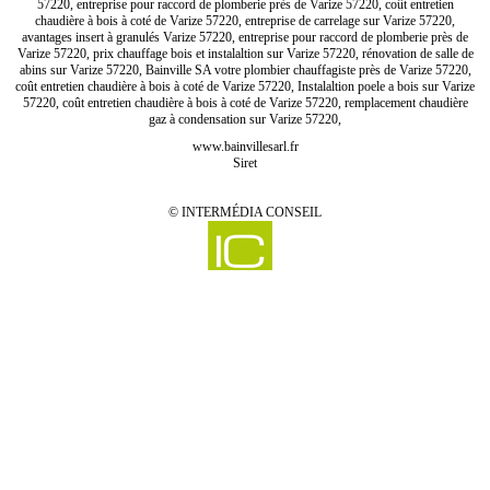
57220, entreprise pour raccord de plomberie près de Varize 57220, coût entretien
chaudière à bois à coté de Varize 57220, entreprise de carrelage sur Varize 57220,
avantages insert à granulés Varize 57220, entreprise pour raccord de plomberie près de
Varize 57220, prix chauffage bois et instalaltion sur Varize 57220, rénovation de salle de
abins sur Varize 57220, Bainville SA votre plombier chauffagiste près de Varize 57220,
coût entretien chaudière à bois à coté de Varize 57220, Instalaltion poele a bois sur Varize
57220, coût entretien chaudière à bois à coté de Varize 57220, remplacement chaudière
gaz à condensation sur Varize 57220,
www.bainvillesarl.fr
Siret
©
INTERMÉDIA CONSEIL