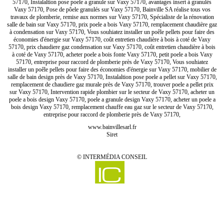
57170, Instalaltion pose poele a granule sur Vaxy 57170, avantages insert à granulés
Vaxy 57170, Pose de pôele granulés sur Vaxy 57170, Bainville SA réalise tous vos
travaux de plomberie, remise aux normes sur Vaxy 57170, Spécialiste de la rénovation
salle de bain sur Vaxy 57170, prix poele a bois Vaxy 57170, remplacement chaudière gaz
à condensation sur Vaxy 57170, Vous souhiatez installer un poêle pellets pour faire des
économies d'énergie sur Vaxy 57170, coût entretien chaudière à bois à coté de Vaxy
57170, prix chaudiere gaz condensation sur Vaxy 57170, coût entretien chaudière à bois
à coté de Vaxy 57170, acheter poele a bois fonte Vaxy 57170, petit poele a bois Vaxy
57170, entreprise pour raccord de plomberie près de Vaxy 57170, Vous souhiatez
installer un poêle pellets pour faire des économies d'énergie sur Vaxy 57170, mobilier de
salle de bain design près de Vaxy 57170, Instalaltion pose poele a pellet sur Vaxy 57170,
remplacement de chaudiere gaz murale près de Vaxy 57170, trouver poele a pellet prix
sur Vaxy 57170, Intervention rapide plombier sur le secteur de Vaxy 57170, acheter un
poele a bois design Vaxy 57170, poele a granule design Vaxy 57170, acheter un poele a
bois design Vaxy 57170, remplacement chauffe eau gaz sur le secteur de Vaxy 57170,
entreprise pour raccord de plomberie près de Vaxy 57170,
www.bainvillesarl.fr
Siret
©
INTERMÉDIA CONSEIL