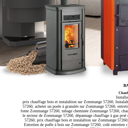
BA
Chauff
Install
prix chauffage bois et instalaltion sur Zommange 57260, Instala
57260, acheter un poele à granulés sur Zommange 57260, entret
fonte Zommange 57260, tubage cheminée Zommange 57260, chaudi
le secteur de Zommange 57260, dépannage chauffage à gaz prs
57260, prix chauffage bois et instalaltion sur Zommange 572
Entretien de poêle à bois sur Zommange 57260, coût entretien 