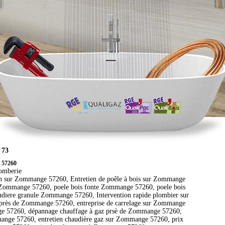
 73
e 57260
lomberie
ltion sur Zommange 57260, Entretien de poêle à bois sur Zommange
gn Zommange 57260, poele bois fonte Zommange 57260, poele bois
iere granule Zommange 57260, Intervention rapide plombier sur
près de Zommange 57260, entreprise de carrelage sur Zommange
nge 57260, dépannage chauffage à gaz prsè de Zommange 57260,
mmange 57260, entretien chaudière gaz sur Zommange 57260, prix