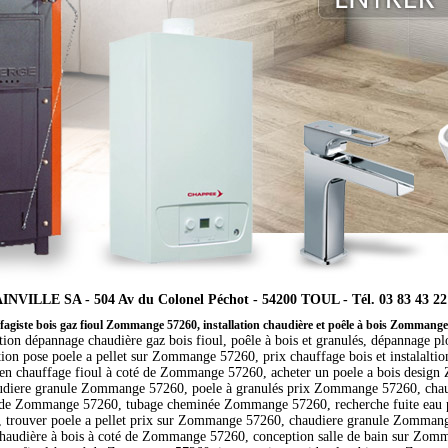
INVILLE SA - 504 Av du Colonel Péchot - 54200 TOUL - Tél. 03 83 43 22
agiste bois gaz fioul Zommange 57260, installation chaudière et poêle à bois Zommang
ation dépannage chaudière gaz bois fioul, poêle à bois et granulés, dépannage p
ltion pose poele a pellet sur Zommange 57260, prix chauffage bois et instala
ien chauffage fioul à coté de Zommange 57260, acheter un poele a bois desi
ere granule Zommange 57260, poele à granulés prix Zommange 57260, chaud
è de Zommange 57260, tubage cheminée Zommange 57260, recherche fuite eau 
60, trouver poele a pellet prix sur Zommange 57260, chaudiere granule Zomma
chaudière à bois à coté de Zommange 57260, conception salle de bain sur Zo