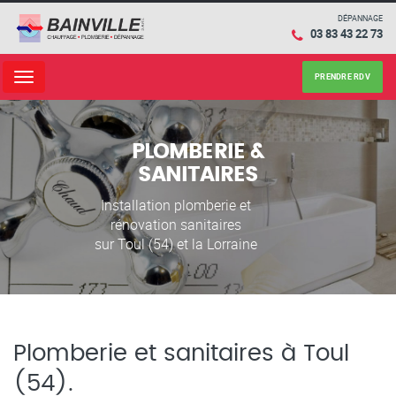
DÉPANNAGE
03 83 43 22 73
PRENDRE RDV
Menu
PLOMBERIE &
SANITAIRES
Installation plomberie et
rénovation sanitaires
sur Toul (54) et la Lorraine
Plomberie et sanitaires à Toul
(54).