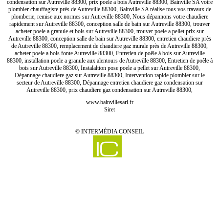
condensation sur Autreville 88300, prix poele a bois Autreville 88300, Bainville SA votre
plombier chauffagiste près de Autreville 88300, Bainville SA réalise tous vos travaux de
plomberie, remise aux normes sur Autreville 88300, Nous dépannons votre chaudiere
rapidement sur Autreville 88300, conception salle de bain sur Autreville 88300, trouver
acheter poele a granule et bois sur Autreville 88300, trouver poele a pellet prix sur
Autreville 88300, conception salle de bain sur Autreville 88300, entretien chaudiere près
de Autreville 88300, remplacement de chaudiere gaz murale près de Autreville 88300,
acheter poele a bois fonte Autreville 88300, Entretien de poêle à bois sur Autreville
88300, installation poele a granule aux alentours de Autreville 88300, Entretien de poêle à
bois sur Autreville 88300, Instalaltion pose poele a pellet sur Autreville 88300,
Dépannage chaudiere gaz sur Autreville 88300, Intervention rapide plombier sur le
secteur de Autreville 88300, Dépannage entretien chaudiere gaz condensation sur
Autreville 88300, prix chaudiere gaz condensation sur Autreville 88300,
www.bainvillesarl.fr
Siret
©
INTERMÉDIA CONSEIL