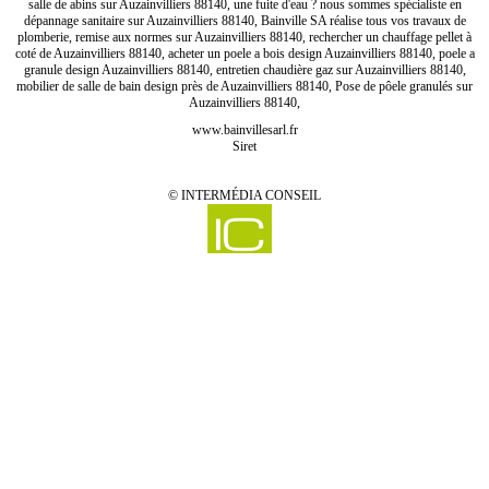
salle de abins sur Auzainvilliers 88140, une fuite d'eau ? nous sommes spécialiste en
dépannage sanitaire sur Auzainvilliers 88140, Bainville SA réalise tous vos travaux de
plomberie, remise aux normes sur Auzainvilliers 88140, rechercher un chauffage pellet à
coté de Auzainvilliers 88140, acheter un poele a bois design Auzainvilliers 88140, poele a
granule design Auzainvilliers 88140, entretien chaudière gaz sur Auzainvilliers 88140,
mobilier de salle de bain design près de Auzainvilliers 88140, Pose de pôele granulés sur
Auzainvilliers 88140,
www.bainvillesarl.fr
Siret
©
INTERMÉDIA CONSEIL