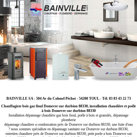
BAINVILLE SA - 504 Av du Colonel Péchot - 54200 TOUL - Tél. 03 83 43 22 73
Chauffagiste bois gaz fioul Domevre sur durbion 88330, installation chaudière et poêle
à bois Domevre sur durbion 88330
Installation dépannage chaudière gaz bois fioul, poêle à bois et granulés, dépannage
plomberie
dépannage chaudiere a condensation près de Domevre sur durbion 88330, une fuite d'eau
? nous sommes spécialiste en dépannage sanitaire sur Domevre sur durbion 88330,
entretien chaudiere près de Domevre sur durbion 88330, petit poele a bois Domevre sur