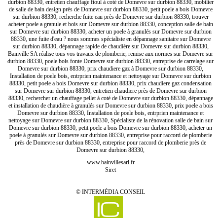
durbion 88330, entretien chauffage fioul à coté de Domevre sur durbion 88330, mobilier
de salle de bain design près de Domevre sur durbion 88330, petit poele a bois Domevre
sur durbion 88330, recherche fuite eau près de Domevre sur durbion 88330, trouver
acheter poele a granule et bois sur Domevre sur durbion 88330, conception salle de bain
sur Domevre sur durbion 88330, acheter un poele à granulés sur Domevre sur durbion
88330, une fuite d'eau ? nous sommes spécialiste en dépannage sanitaire sur Domevre
sur durbion 88330, dépannage rapide de chaudière sur Domevre sur durbion 88330,
Bainville SA réalise tous vos travaux de plomberie, remise aux normes sur Domevre sur
durbion 88330, poele bois fonte Domevre sur durbion 88330, entreprise de carrelage sur
Domevre sur durbion 88330, prix chaudiere gaz à Domevre sur durbion 88330,
Installation de poele bois, entrprien maintenance et nettoyage sur Domevre sur durbion
88330, petit poele a bois Domevre sur durbion 88330, prix chaudiere gaz condensation
sur Domevre sur durbion 88330, entretien chaudiere près de Domevre sur durbion
88330, rechercher un chauffage pellet à coté de Domevre sur durbion 88330, dépannage
et installation de chaudière à granulés sur Domevre sur durbion 88330, prix poele a bois
Domevre sur durbion 88330, Installation de poele bois, entrprien maintenance et
nettoyage sur Domevre sur durbion 88330, Spécialiste de la rénovation salle de bain sur
Domevre sur durbion 88330, petit poele a bois Domevre sur durbion 88330, acheter un
poele à granulés sur Domevre sur durbion 88330, entreprise pour raccord de plomberie
près de Domevre sur durbion 88330, entreprise pour raccord de plomberie près de
Domevre sur durbion 88330,
www.bainvillesarl.fr
Siret
©
INTERMÉDIA CONSEIL