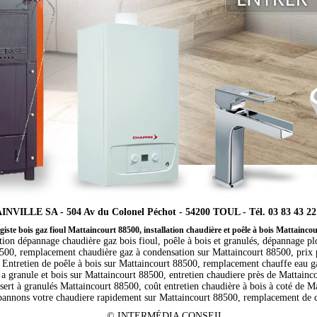
INVILLE SA - 504 Av du Colonel Péchot - 54200 TOUL - Tél. 03 83 43 22
iste bois gaz fioul Mattaincourt 88500, installation chaudière et poêle à bois Mattainco
ation dépannage chaudière gaz bois fioul, poêle à bois et granulés, dépannage p
00, remplacement chaudière gaz à condensation sur Mattaincourt 88500, prix po
Entretien de poêle à bois sur Mattaincourt 88500, remplacement chauffe eau ga
e a granule et bois sur Mattaincourt 88500, entretien chaudiere près de Mattai
ert à granulés Mattaincourt 88500, coût entretien chaudière à bois à coté de M
pannons votre chaudiere rapidement sur Mattaincourt 88500, remplacement de 
©
INTERMÉDIA CONSEIL