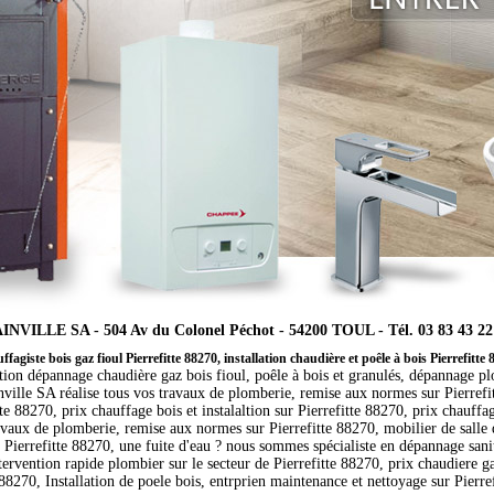
INVILLE SA - 504 Av du Colonel Péchot - 54200 TOUL - Tél. 03 83 43 22
fagiste bois gaz fioul Pierrefitte 88270, installation chaudière et poêle à bois Pierrefitte
ation dépannage chaudière gaz bois fioul, poêle à bois et granulés, dépannage p
nville SA réalise tous vos travaux de plomberie, remise aux normes sur Pierrefit
88270, prix chauffage bois et instalaltion sur Pierrefitte 88270, prix chauffag
ravaux de plomberie, remise aux normes sur Pierrefitte 88270, mobilier de salle
e Pierrefitte 88270, une fuite d'eau ? nous sommes spécialiste en dépannage sani
ervention rapide plombier sur le secteur de Pierrefitte 88270, prix chaudiere ga
 88270, Installation de poele bois, entrprien maintenance et nettoyage sur Pierre