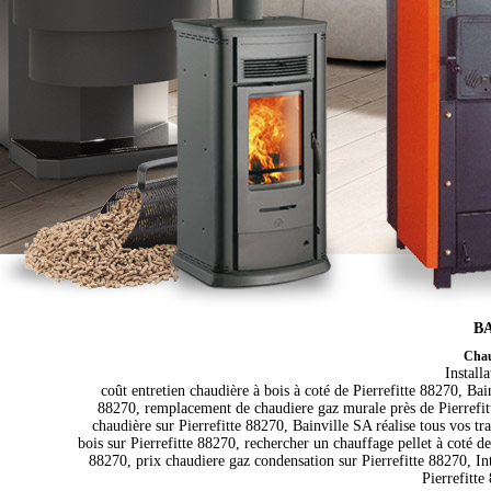
BA
Chauf
Install
coût entretien chaudière à bois à coté de Pierrefitte 88270, Bai
88270, remplacement de chaudiere gaz murale près de Pierrefitte 
chaudière sur Pierrefitte 88270, Bainville SA réalise tous vos t
bois sur Pierrefitte 88270, rechercher un chauffage pellet à coté d
88270, prix chaudiere gaz condensation sur Pierrefitte 88270, Int
Pierrefitte