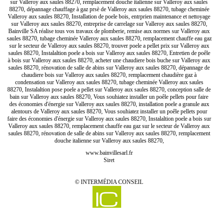
sur Valleroy aux saules 88270, remplacement douche italienne sur Valleroy aux saules
88270, dépannage chauffage à gaz prsè de Valleroy aux saules 88270, tubage cheminée
Valleroy aux saules 88270, Installation de poele bois, entrprien maintenance et nettoyage
sur Valleroy aux saules 88270, entreprise de carrelage sur Valleroy aux saules 88270,
Bainville SA réalise tous vos travaux de plomberie, remise aux normes sur Valleroy aux
saules 88270, tubage cheminée Valleroy aux saules 88270, remplacement chauffe eau gaz
sur le secteur de Valleroy aux saules 88270, trouver poele a pellet prix sur Valleroy aux
saules 88270, Instalaltion poele a bois sur Valleroy aux saules 88270, Entretien de poêle
à bois sur Valleroy aux saules 88270, acheter une chaudiere bois buche sur Valleroy aux
saules 88270, rénovation de salle de abins sur Valleroy aux saules 88270, dépannage de
chaudiere bois sur Valleroy aux saules 88270, remplacement chaudière gaz à
condensation sur Valleroy aux saules 88270, tubage cheminée Valleroy aux saules
88270, Instalaltion pose poele a pellet sur Valleroy aux saules 88270, conception salle de
bain sur Valleroy aux saules 88270, Vous souhiatez installer un poêle pellets pour faire
des économies d'énergie sur Valleroy aux saules 88270, installation poele a granule aux
alentours de Valleroy aux saules 88270, Vous souhiatez installer un poêle pellets pour
faire des économies d'énergie sur Valleroy aux saules 88270, Instalaltion poele a bois sur
Valleroy aux saules 88270, remplacement chauffe eau gaz sur le secteur de Valleroy aux
saules 88270, rénovation de salle de abins sur Valleroy aux saules 88270, remplacement
douche italienne sur Valleroy aux saules 88270,
www.bainvillesarl.fr
Siret
©
INTERMÉDIA CONSEIL